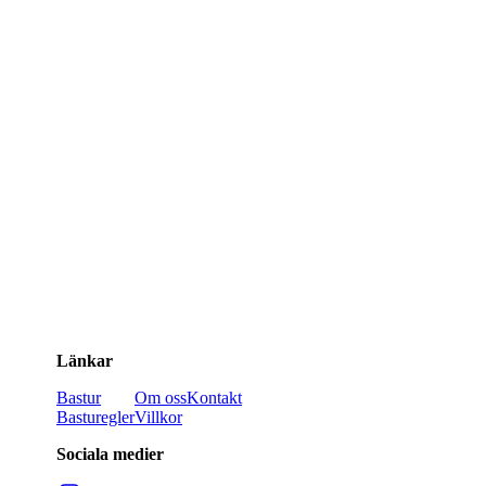
Länkar
Bastur
Om oss
Kontakt
Basturegler
Villkor
Sociala medier